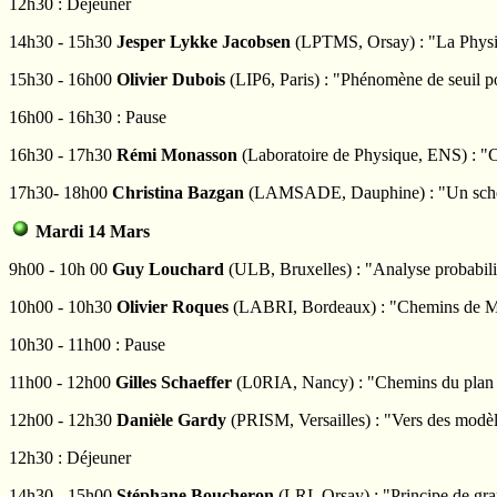
12h30 : Déjeuner
14h30 - 15h30
Jesper Lykke Jacobsen
(LPTMS, Orsay) : "La Physiq
15h30 - 16h00
Olivier Dubois
(LIP6, Paris) : "Phénomène de seuil 
16h00 - 16h30 : Pause
16h30 - 17h30
Rémi Monasson
(Laboratoire de Physique, ENS) : "Ce
17h30- 18h00
Christina Bazgan
(LAMSADE, Dauphine) : "Un schéma
Mardi 14 Mars
9h00 - 10h 00
Guy Louchard
(ULB, Bruxelles) : "Analyse probabili
10h00 - 10h30
Olivier Roques
(LABRI, Bordeaux) : "Chemins de M
10h30 - 11h00 : Pause
11h00 - 12h00
Gilles Schaeffer
(L0RIA, Nancy) : "Chemins du plan é
12h00 - 12h30
Danièle Gardy
(PRISM, Versailles) : "Vers des modèl
12h30 : Déjeuner
14h30 - 15h00
Stéphane Boucheron
(LRI, Orsay) : "Principe de gran