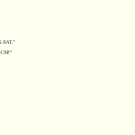
 K-SAT."
 CSP."