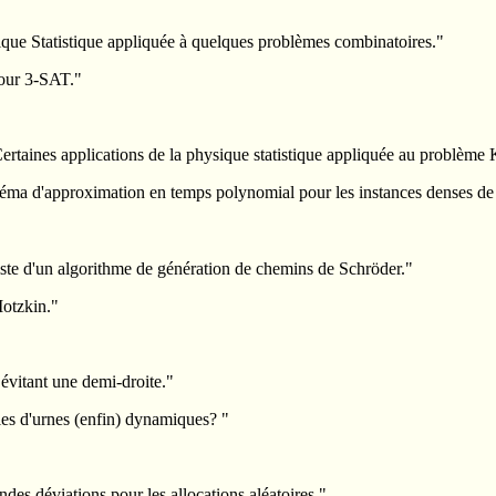
ue Statistique appliquée à quelques problèmes combinatoires."
pour 3-SAT."
rtaines applications de la physique statistique appliquée au problème
 d'approximation en temps polynomial pour les instances denses de
ste d'un algorithme de génération de chemins de Schröder."
otzkin."
vitant une demi-droite."
es d'urnes (enfin) dynamiques? "
des déviations pour les allocations aléatoires."