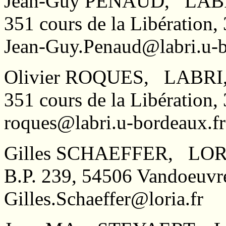
Jean-Guy PENAUD, LABRI
351 cours de la Libératio
Jean-Guy.Penaud@labri.u-b
Olivier ROQUES, LABRI, 
351 cours de la Libératio
roques@labri.u-bordeaux.fr
Gilles SCHAEFFER, LORI
B.P. 239, 54506 Vandoeuv
Gilles.Schaeffer@loria.fr