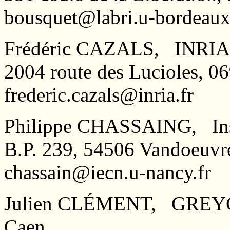
bousquet@labri.u-bordeaux
Frédéric CAZALS, INRIA 
2004 route des Lucioles, 
frederic.cazals@inria.fr
Philippe CHASSAING, Insti
B.P. 239, 54506 Vandoeuv
chassain@iecn.u-nancy.fr
Julien CLÉMENT, GREYC- B
Caen