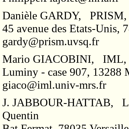
Danièle GARDY, PRISM, Un
45 avenue des Etats-Unis,
gardy@prism.uvsq.fr
Mario GIACOBINI, IML,
Luminy - case 907, 13288
giaco@iml.univ-mrs.fr
J. JABBOUR-HATTAB, LAM
Quentin
Bat Fermat, 78035 Versai