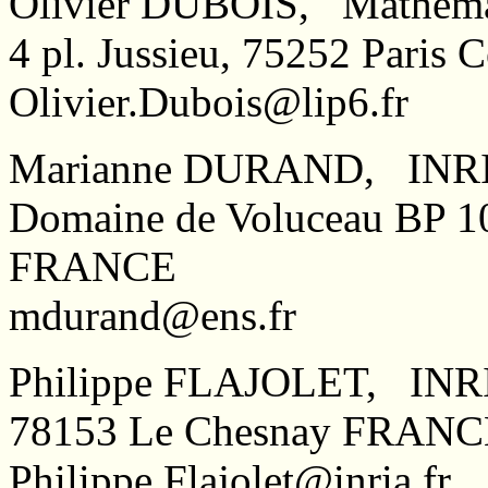
Olivier DUBOIS, Mathémati
4 pl. Jussieu, 75252 Pari
Olivier.Dubois@lip6.fr
Marianne DURAND, INRIA
Domaine de Voluceau BP 1
FRANCE
mdurand@ens.fr
Philippe FLAJOLET, INR
78153 Le Chesnay FRANC
Philippe.Flajolet@inria.fr