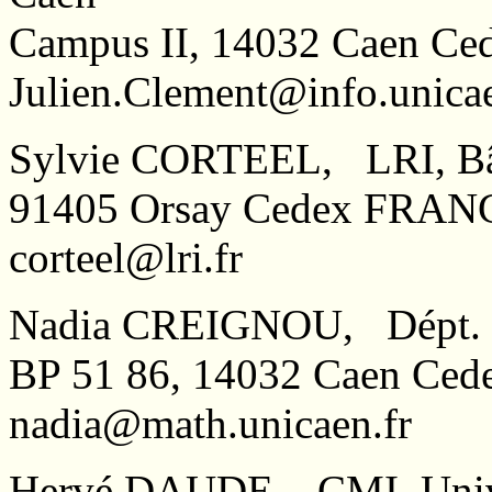
Campus II, 14032 Caen C
Julien.Clement@info.unicae
Sylvie CORTEEL, LRI, Bât.
91405 Orsay Cedex FRAN
corteel@lri.fr
Nadia CREIGNOU, Dépt. de
BP 51 86, 14032 Caen Ce
nadia@math.unicaen.fr
Hervé DAUDE, CMI, Univ.