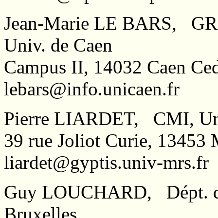
Jean-Marie LE BARS, GRE
Univ. de Caen
Campus II, 14032 Caen C
lebars@info.unicaen.fr
Pierre LIARDET, CMI, Uni
39 rue Joliot Curie, 1345
liardet@gyptis.univ-mrs.fr
Guy LOUCHARD, Dépt. d'In
Bruxelles