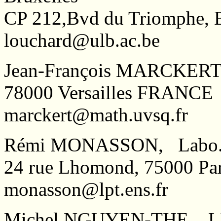
CP 212,Bvd du Triomphe,
louchard@ulb.ac.be
Jean-François MARCKERT, 
78000 Versailles FRANCE
marckert@math.uvsq.fr
Rémi MONASSON, Labo. Ph
24 rue Lhomond, 75000 P
monasson@lpt.ens.fr
Michel NGUYEN-THE, LIX