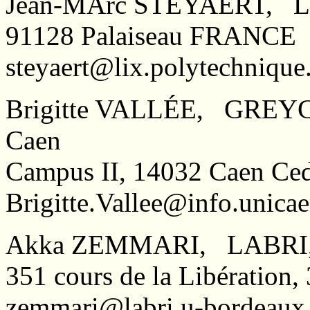
Jean-MArc STEYAERT, LIX
91128 Palaiseau FRANCE
steyaert@lix.polytechnique.
Brigitte VALLÉE, GREYC- 
Caen
Campus II, 14032 Caen C
Brigitte.Vallee@info.unicae
Akka ZEMMARI, LABRI, U
351 cours de la Libératio
zemmari@labri.u-bordeaux.