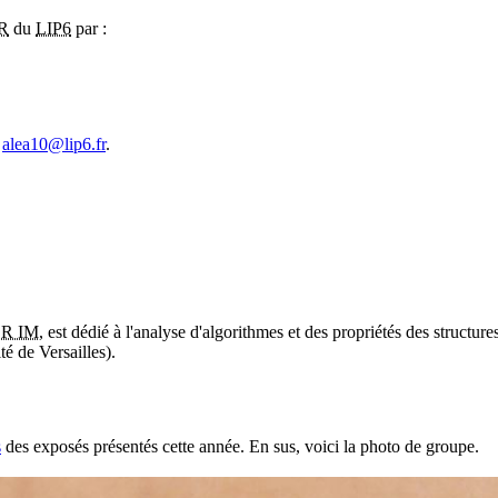
R
du
LIP6
par :
e
alea10@lip6.fr
.
R IM
, est dédié à l'analyse d'algorithmes et des propriétés des structur
é de Versailles).
s
des exposés présentés cette année. En sus, voici la photo de groupe.