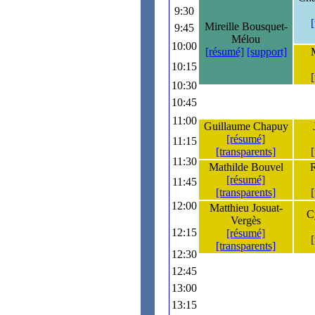
9:30
Mireille Bousquet-
9:45
Mélou
10:00
[résumé]
[support]
10:15
10:30
10:45
11:00
Guillaume Chapuy
[résumé]
11:15
[transparents]
11:30
Mathilde Bouvel
R
[résumé]
11:45
[transparents]
12:00
Matthieu Josuat-
C
Vergès
12:15
[résumé]
[transparents]
12:30
12:45
13:00
13:15