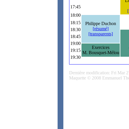
L
17:45
18:00
18:15
Philippe Duchon
[résumé]
18:30
[transparents]
18:45
19:00
Exercices
19:15
M. Bousquet-Mélou
19:30
Dernière modification: Fri Mar 
Maquette © 2008 Emmanuel Th