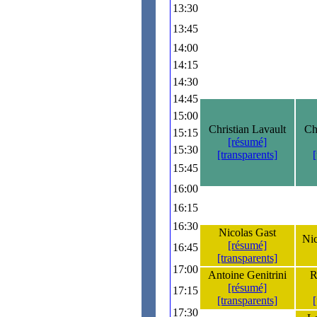
13:30
13:45
14:00
14:15
14:30
14:45
15:00
Christian Lavault
Ch
15:15
[résumé]
15:30
[transparents]
15:45
16:00
16:15
16:30
Nicolas Gast
Ni
[résumé]
16:45
[transparents]
17:00
Antoine Genitrini
R
[résumé]
17:15
[transparents]
17:30