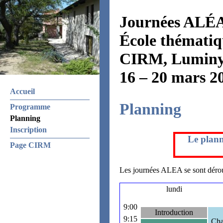
Journées ALÉA
École thémati
CIRM, Lumin
16 – 20 mars 2
Accueil
Planning
Programme
Planning
Inscription
Le plann
Page CIRM
Les journées ALEA se sont dérou
lundi
9:00
Introduction
9:15
Cha