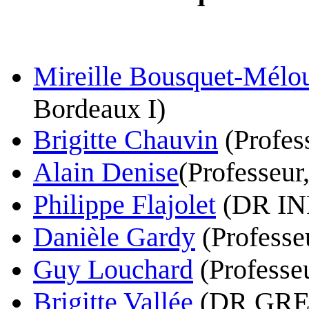
Mireille Bousquet-Mélo
Bordeaux I)
Brigitte Chauvin
(Profes
Alain Denise
(Professeur
Philippe Flajolet
(DR INR
Danièle Gardy
(Professe
Guy Louchard
(Professeu
Brigitte Vallée
(DR GREY