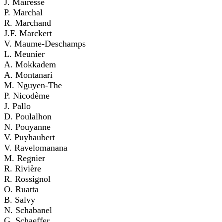
J. Mairesse
P. Marchal
R. Marchand
J.F. Marckert
V. Maume-Deschamps
L. Meunier
A. Mokkadem
A. Montanari
M. Nguyen-The
P. Nicodème
J. Pallo
D. Poulalhon
N. Pouyanne
V. Puyhaubert
V. Ravelomanana
M. Regnier
R. Rivière
R. Rossignol
O. Ruatta
B. Salvy
N. Schabanel
G. Schaeffer