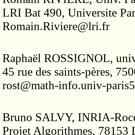
LRI Bat 490, Universite P
Romain.Riviere@lri.fr
Raphaël ROSSIGNOL, univ.
45 rue des saints-pères, 7
rost@math-info.univ-paris5
Bruno SALVY, INRIA-Rocq
Projet Algorithmes, 7815