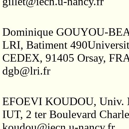
gillet@iecn.u-nancy.fr
Dominique GOUYOU-BEAU
LRI, Batiment 490Universi
CEDEX, 91405 Orsay, F
dgb@lri.fr
EFOEVI KOUDOU, Univ. 
IUT, 2 ter Boulevard Cha
koudou@iecn.u-nancy.fr