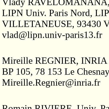
Vlady RAVELOMANANA, U
LIPN Univ. Paris Nord, LI
VILLETANEUSE, 93430 
vlad@lipn.univ-paris13.fr
Mireille REGNIER, INRIA
BP 105, 78 153 Le Chesn
Mireille.Regnier@inria.fr
Romain RIVIERE, Univ. Pa