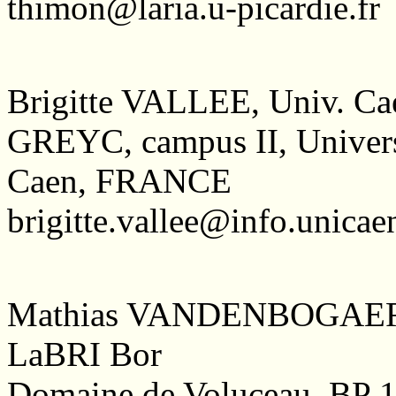
thimon@laria.u-picardie.fr
Brigitte VALLEE, Univ. Ca
GREYC, campus II, Univers
Caen, FRANCE
brigitte.vallee@info.unicaen
Mathias VANDENBOGAERT,
LaBRI Bor
Domaine de Voluceau, BP 1