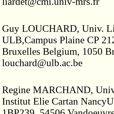
liardet@cmi.univ-mrs.fr
Guy LOUCHARD, Univ. Lib
ULB,Campus Plaine CP 21
Bruxelles Belgium, 1050 
louchard@ulb.ac.be
Regine MARCHAND, Univ.
Institut Elie Cartan Nancy
1BP239, 54506 Vandoeuvr