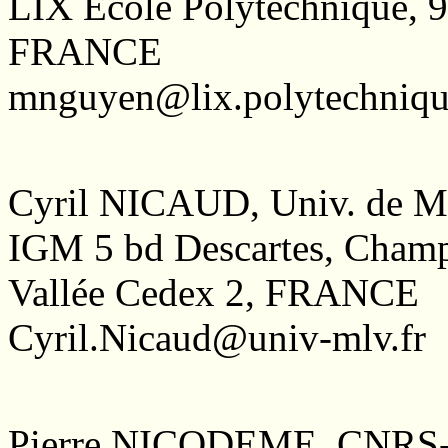
LIX École Polytechnique
FRANCE
mnguyen@lix.polytechniqu
Cyril NICAUD, Univ. de Ma
IGM 5 bd Descartes, Champ
Vallée Cedex 2, FRANCE
Cyril.Nicaud@univ-mlv.fr
Pierre NICODEME, CNRS